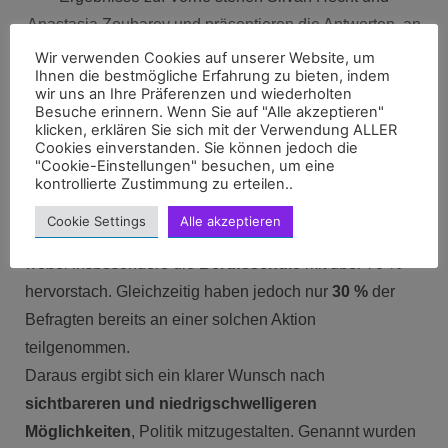
Wir verwenden Cookies auf unserer Website, um
Ihnen die bestmögliche Erfahrung zu bieten, indem
wir uns an Ihre Präferenzen und wiederholten
Besuche erinnern. Wenn Sie auf "Alle akzeptieren"
Die Ergebnisse auf die Frage bei welchen politischen
klicken, erklären Sie sich mit der Verwendung ALLER
Veranstaltungen kemptener Jugendlicher bereits
Cookies einverstanden. Sie können jedoch die
teilgenommen haben werden die Ergebnisse vorgestellt
"Cookie-Einstellungen" besuchen, um eine
kontrollierte Zustimmung zu erteilen..
35 % gaben an, ihre Meinung über
Aktionen und
Cookie Settings
Alle akzeptieren
Veranstaltungen
in Kempten einbringen zu können,
wobei insbesondere die
Berufsschule
mit über 70 %
hervorstach. Gleichzeitig haben jedoch nur
30 %
der
Befragten bereits an einer solchen Aktion
teilgenommen.
Daraus ergibt sich ein klarer Wunsch nach
sichtbareren und niedrigschwelligeren
Möglichkeiten
, Politik mitzugestalten. Genannt wurden