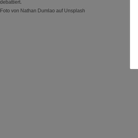
debattiert.
Foto von Nathan Dumlao auf Unsplash