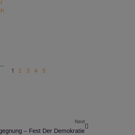
1
2
3
4
5
Next
gegnung – Fest Der Demokratie