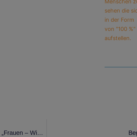
Erzählcafé – Mein Leben In Der Nachkriegszeit: „Frauen – Wie Sie Lebten, Was Sie Leisteten.“
Be