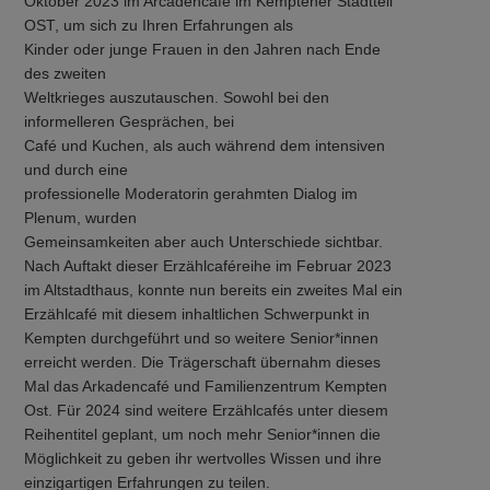
Oktober 2023 im Arcadencafé im Kemptener Stadtteil
OST, um sich zu Ihren Erfahrungen als
Kinder oder junge Frauen in den Jahren nach Ende
des zweiten
Weltkrieges auszutauschen. Sowohl bei den
informelleren Gesprächen, bei
Café und Kuchen, als auch während dem intensiven
und durch eine
professionelle Moderatorin gerahmten Dialog im
Plenum, wurden
Gemeinsamkeiten aber auch Unterschiede sichtbar.
Nach Auftakt dieser Erzählcaféreihe im Februar 2023
im Altstadthaus, konnte nun bereits ein zweites Mal ein
Erzählcafé mit diesem inhaltlichen Schwerpunkt in
Kempten durchgeführt und so weitere Senior*innen
erreicht werden. Die Trägerschaft übernahm dieses
Mal das Arkadencafé und Familienzentrum Kempten
Ost. Für 2024 sind weitere Erzählcafés unter diesem
Reihentitel geplant, um noch mehr Senior*innen die
Möglichkeit zu geben ihr wertvolles Wissen und ihre
einzigartigen Erfahrungen zu teilen.