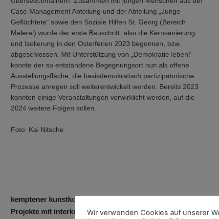
Überseecontainern. Zusammen mit jungen Menschen aus der
Case-Management Abteilung und der Abteilung „Junge
Geflüchtete“ sowie den Soziale Hilfen St. Georg (Bereich
Malerei) wurde der erste Bauschritt, also die Kernsanierung
und Isolierung in den Osterferien 2023 begonnen, bzw.
abgeschlossen. Mit Unterstützung von „Demokratie leben!“
konnte der so entstandene Begegnungsort nun als offene
Ausstellungsfläche, die basisdemokratisch partizipatorische
Prozesse anregen soll weiterentwickelt werden. Bereits 2023
konnten einige Veranstaltungen verwirklicht werden, auf die
2024 weitere Folgen sollen.
Foto: Kai Nitsche
kemptener kunstkoffer & Co. - kunstpädagogische
Projekte mit interkulturellen Communities
Wir verwenden Cookies auf unserer W