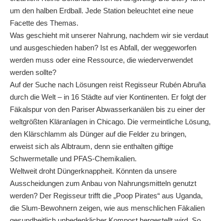
um den halben Erdball. Jede Station beleuchtet eine neue
Facette des Themas.
Was geschieht mit unserer Nahrung, nachdem wir sie verdaut
und ausgeschieden haben? Ist es Abfall, der weggeworfen
werden muss oder eine Ressource, die wiederverwendet
werden sollte?
Auf der Suche nach Lösungen reist Regisseur Rubén Abruña
durch die Welt – in 16 Städte auf vier Kontinenten. Er folgt der
Fäkalspur von den Pariser Abwasserkanälen bis zu einer der
weltgrößten Kläranlagen in Chicago. Die vermeintliche Lösung,
den Klärschlamm als Dünger auf die Felder zu bringen,
erweist sich als Albtraum, denn sie enthalten giftige
Schwermetalle und PFAS-Chemikalien.
Weltweit droht Düngerknappheit. Könnten da unsere
Ausscheidungen zum Anbau von Nahrungsmitteln genutzt
werden? Der Regisseur trifft die „Poop Pirates“ aus Uganda,
die Slum-Bewohnern zeigen, wie aus menschlichen Fäkalien
gesundheitlich unbedenklicher Kompost hergestellt wird. So