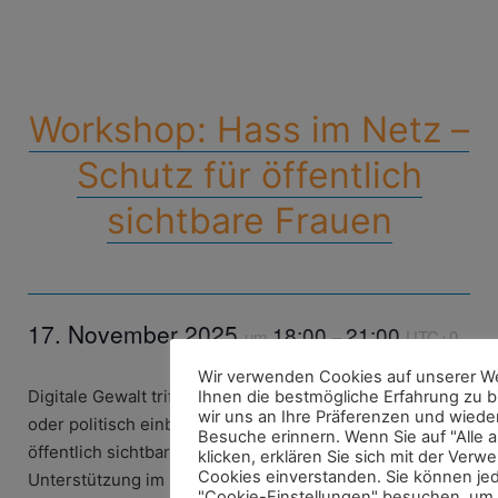
Workshop: Hass im Netz –
Schutz für öffentlich
sichtbare Frauen
17. November 2025
18:00
21:00
um
–
UTC+0
Wir verwenden Cookies auf unserer W
Digitale Gewalt trifft oft Frauen, die sich gesellschaftlich
Ihnen die bestmögliche Erfahrung zu b
wir uns an Ihre Präferenzen und wiede
oder politisch einbringen. In diesem Workshop erhalten
Besuche erinnern. Wenn Sie auf "Alle 
öffentlich sichtbare Frauen Wissen, Strategien und
klicken, erklären Sie sich mit der Ver
Cookies einverstanden. Sie können je
Unterstützung im Umgang mit Anfeindungen –
"Cookie-Einstellungen" besuchen, um 